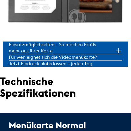
Einsatzmöglichkeiten – So machen Profis
mehr aus ihrer Karte
Für wen eignet sich die Videomenükarte?
Jetzt Eindruck hinterlassen – jeden Tag
Technische
Spezifikationen
Menükarte Normal